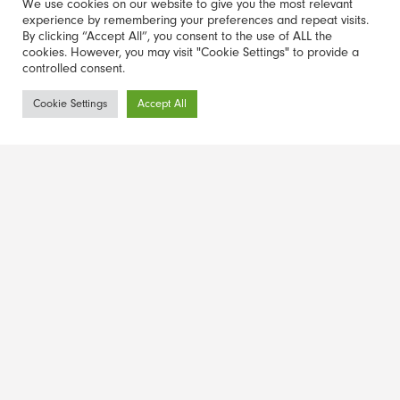
We use cookies on our website to give you the most relevant
experience by remembering your preferences and repeat visits.
By clicking “Accept All”, you consent to the use of ALL the
cookies. However, you may visit "Cookie Settings" to provide a
controlled consent.
Miyazaki Forest
Newsletter
Cookie Settings
Accept All
Anmeldung
Mit seinen ungewöhnlichen Felsformationen und
atemberaubenden Tälern, die in Millionen von Jahren erodiert
wurden, ist der Miyazaki-Wald ein Naturwunder, das Sie sich
nicht entgehen lassen sollten.
Weiterlesen