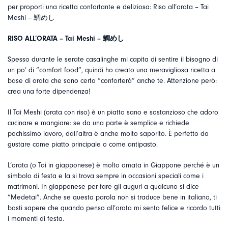
per proporti una ricetta confortante e deliziosa: Riso all’orata – Tai
Meshi – 鯛めし
RISO ALL’ORATA – Tai Meshi – 鯛めし
Spesso durante le serate casalinghe mi capita di sentire il bisogno di
un po’ di “comfort food”, quindi ho creato una meravigliosa ricetta a
base di orata che sono certa “conforterà” anche te. Attenzione però:
crea una forte dipendenza!
Il Tai Meshi (orata con riso) è un piatto sano e sostanzioso che adoro
cucinare e mangiare: se da una parte è semplice e richiede
pochissimo lavoro, dall’altra è anche molto saporito. È perfetto da
gustare come piatto principale o come antipasto.
L’orata (o Tai in giapponese) è molto amata in Giappone perché è un
simbolo di festa e la si trova sempre in occasioni speciali come i
matrimoni. In giapponese per fare gli auguri a qualcuno si dice
“Medetai”. Anche se questa parola non si traduce bene in italiano, ti
basti sapere che quando penso all’orata mi sento felice e ricordo tutti
i momenti di festa.