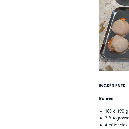
INGRÉDIENTS
Ramen
180 à 190 g
2 à 4 gross
4 pétoncles (