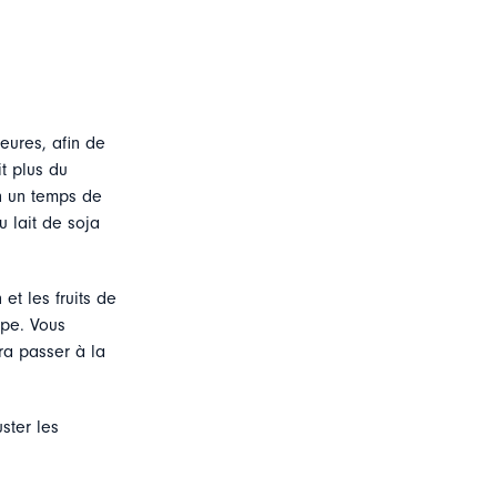
.
eures, afin de
it plus du
en un temps de
u lait de soja
et les fruits de
upe. Vous
ra passer à la
ster les