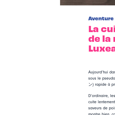
Aventure
La cu
de la
Luxe
Aujourd’hui dan
sous le pseu
ン) rapide à pr
D’ordinaire, l
cuite lentement
saveurs de pois
montre bien, c