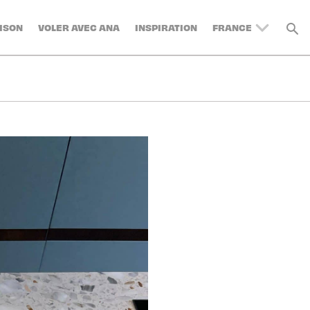
ISON
VOLER AVEC ANA
INSPIRATION
FRANCE
UNITED KINGDOM
BELGIUM
SWITZERLAND
DENMARK
GERMANY
AUSTRIA
SPAIN
ITALY
SWEDEN
TURKEY