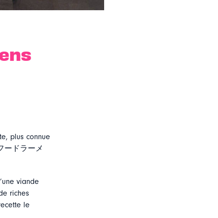
mens
te, plus connue
r (シーフードラーメ
’une viande
de riches
ecette le