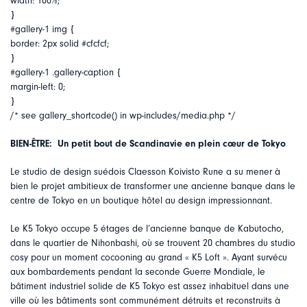
width: 100%;
}
#gallery-1 img {
border: 2px solid #cfcfcf;
}
#gallery-1 .gallery-caption {
margin-left: 0;
}
/* see gallery_shortcode() in wp-includes/media.php */
BIEN-ÊTRE: Un petit bout de Scandinavie en plein cœur de Tokyo
Le studio de design suédois Claesson Koivisto Rune a su mener à
bien le projet ambitieux de transformer une ancienne banque dans le
centre de Tokyo en un boutique hôtel au design impressionnant.
Le K5 Tokyo occupe 5 étages de l’ancienne banque de Kabutocho,
dans le quartier de Nihonbashi, où se trouvent 20 chambres du studio
cosy pour un moment cocooning au grand « K5 Loft ». Ayant survécu
aux bombardements pendant la seconde Guerre Mondiale, le
bâtiment industriel solide de K5 Tokyo est assez inhabituel dans une
ville où les bâtiments sont communément détruits et reconstruits à