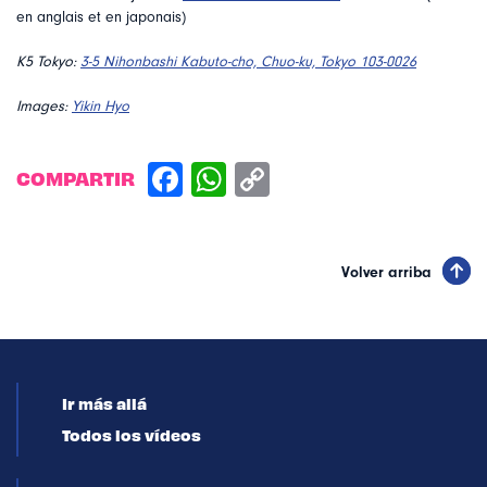
en anglais et en japonais)
K5 Tokyo:
3-5 Nihonbashi Kabuto-cho, Chuo-ku, Tokyo 103-0026
Images:
Yikin Hyo
COMPARTIR
Volver arriba
Ir más allá
Todos los vídeos