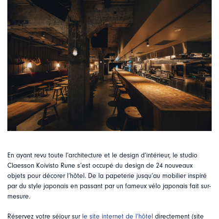
En ayant revu toute l’architecture et le design d’intérieur, le studio
Claesson Koivisto Rune s’est occupé du design de 24 nouveaux
objets pour décorer l’hôtel. De la papeterie jusqu’au mobilier inspiré
par du style japonais en passant par un fameux vélo japonais fait sur-
mesure.
Réservez votre séjour sur
le site internet de l’hôtel
directement (site