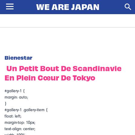
Bienestar
Un Petit Bout De Scandinavie
En Plein Cœur De Tokyo
#gallery-1 {
margin: auto;
}
#gallery-1 .gallery-item {
float: left;
margin-top: 10px;
text-align: center;