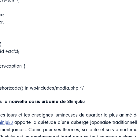
ery-item {
x;
er;
{
d #cfcfcf;
ery-caption {
_shortcode() in wp-includes/media.php */
s la nouvelle oasis urbaine de Shinjuku
es tours et les enseignes lumineuses du quartier le plus animé 
injuku
apporte la quiétude d’une auberge japonaise traditionnel
rment jamais. Connu pour ses thermes, sa foule et sa vie nocturne