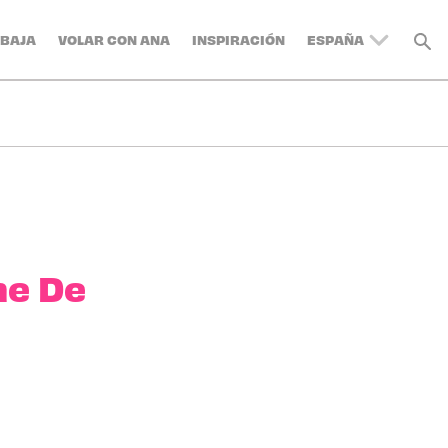
BAJA
VOLAR CON ANA
INSPIRACIÓN
ESPAÑA
UNITED KINGDOM
BELGIUM
SWITZERLAND
DENMARK
FRANCE
GERMANY
AUSTRIA
ne De
ITALY
SWEDEN
TURKEY