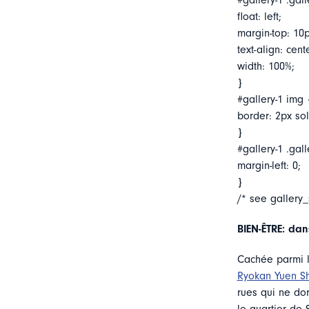
#gallery-1 .gall
float: left;
margin-top: 10p
text-align: cent
width: 100%;
}
#gallery-1 img 
border: 2px soli
}
#gallery-1 .gall
margin-left: 0;
}
/* see gallery
BIEN-ÊTRE: dan
Cachée parmi l
Ryokan Yuen Sh
rues qui ne do