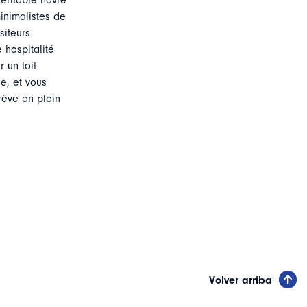
éritable havre
minimalistes de
siteurs
 hospitalité
 un toit
e, et vous
rêve en plein
Volver arriba