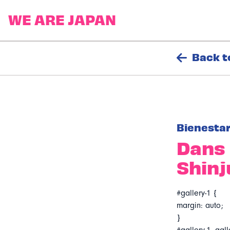
Back t
Bienesta
Dans 
Shin
#gallery-1 {
margin: auto;
}