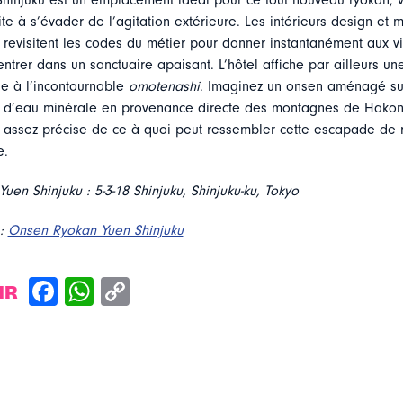
 Shinjuku est un emplacement idéal pour ce tout nouveau ryokan, v
ite à s’évader de l’agitation extérieure. Les intérieurs design et 
 revisitent les codes du métier pour donner instantanément aux vi
entrer dans un sanctuaire apaisant. L’hôtel affiche par ailleurs une
e à l’incontournable
omotenashi
. Imaginez un onsen aménagé sur
i d’eau minérale en provenance directe des montagnes de Hakon
 assez précise de ce à quoi peut ressembler cette escapade de 
e.
en Shinjuku : 5-3-18 Shinjuku, Shinjuku-ku, Tokyo
 :
Onsen Ryokan Yuen Shinjuku
IR