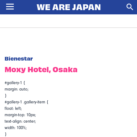
Bienestar
Moxy Hotel, Osaka
#gallery-1 {
margin: auto;
}
#gallery-1 .gallery-item {
float: left;
margin-top: 10px;
text-align: center;
width: 100%;
}