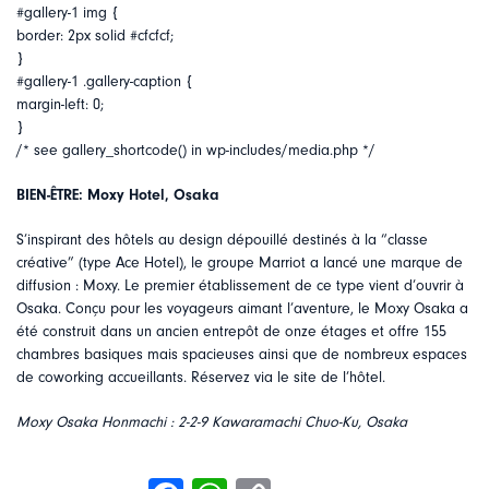
#gallery-1 img {
border: 2px solid #cfcfcf;
}
#gallery-1 .gallery-caption {
margin-left: 0;
}
/* see gallery_shortcode() in wp-includes/media.php */
BIEN-ÊTRE: Moxy Hotel, Osaka
S’inspirant des hôtels au design dépouillé destinés à la “classe
créative” (type Ace Hotel), le groupe Marriot a lancé une marque de
diffusion : Moxy. Le premier établissement de ce type vient d’ouvrir à
Osaka. Conçu pour les voyageurs aimant l’aventure, le Moxy Osaka a
été construit dans un ancien entrepôt de onze étages et offre 155
chambres basiques mais spacieuses ainsi que de nombreux espaces
de coworking accueillants. Réservez via le site de l’hôtel.
Moxy Osaka Honmachi : 2-2-9 Kawaramachi Chuo-Ku, Osaka