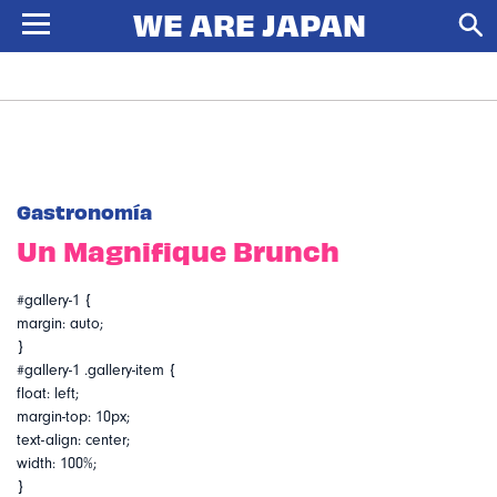
Gastronomía
Un Magnifique Brunch
#gallery-1 {
margin: auto;
}
#gallery-1 .gallery-item {
float: left;
margin-top: 10px;
text-align: center;
width: 100%;
}