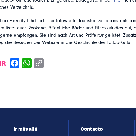
Tattoo-Politik zu lockern. Eingefärbte Badegäste finden
hier
nun ei
iches Verzeichnis.
too Friendly führt nicht nur tätowierte Touristen zu Japans entspa
n listet auch Ryokane, öffentliche Bäder und Fitnessstudios auf, 
erne empfangen. Sie sind nach Art und Präfektur gelistet. Zusätzl
og die Besucher der Website in die Geschichte der Tattoo-Kultur i
IR
Ir más allá
Contacto