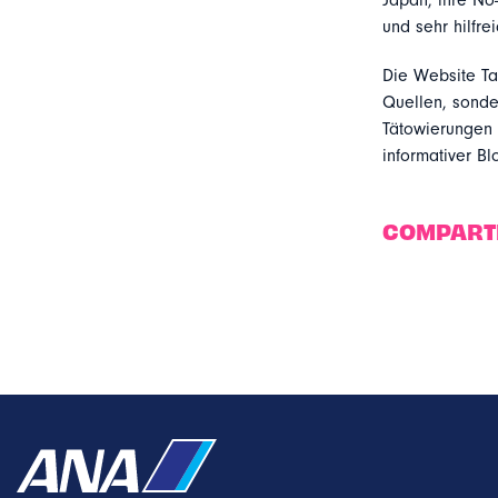
Japan, ihre No-
und sehr hilfre
Die Website Tat
Quellen, sonder
Tätowierungen g
informativer Bl
COMPART