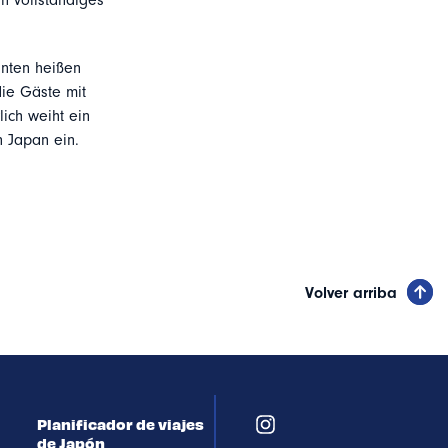
n vollständiges
nnten heißen
die Gäste mit
ich weiht ein
n Japan ein.
Volver arriba
Planificador de viajes
de Japón