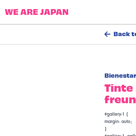
Back t
Bienesta
Tinte
freu
#gallery-1 {
margin: auto;
}