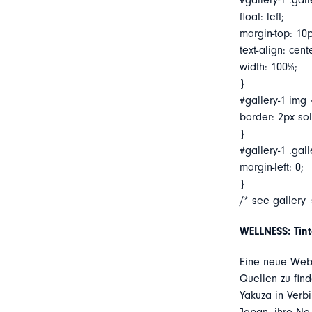
#gallery-1 .gall
float: left;
margin-top: 10p
text-align: cent
width: 100%;
}
#gallery-1 img 
border: 2px soli
}
#gallery-1 .gall
margin-left: 0;
}
/* see gallery
WELLNESS: Tin
Eine neue Webs
Quellen zu fin
Yakuza in Verb