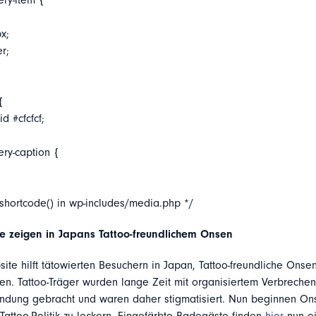
ery-item {
x;
er;
{
d #cfcfcf;
ery-caption {
_shortcode() in wp-includes/media.php */
te zeigen in Japans Tattoo-freundlichem Onsen
ite hilft tätowierten Besuchern in Japan, Tattoo-freundliche Onse
den. Tattoo-Träger wurden lange Zeit mit organisiertem Verbreche
indung gebracht und waren daher stigmatisiert. Nun beginnen On