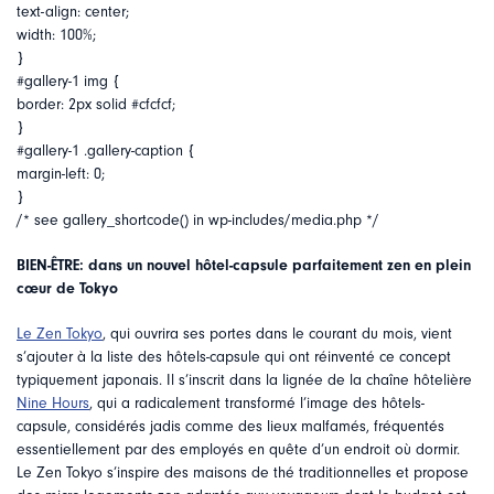
text-align: center;
width: 100%;
}
#gallery-1 img {
border: 2px solid #cfcfcf;
}
#gallery-1 .gallery-caption {
margin-left: 0;
}
/* see gallery_shortcode() in wp-includes/media.php */
BIEN-ÊTRE: dans un nouvel hôtel-capsule parfaitement zen en plein
cœur de Tokyo
Le Zen Tokyo
, qui ouvrira ses portes dans le courant du mois, vient
s’ajouter à la liste des hôtels-capsule qui ont réinventé ce concept
typiquement japonais. Il s’inscrit dans la lignée de la chaîne hôtelière
Nine Hours
, qui a radicalement transformé l’image des hôtels-
capsule, considérés jadis comme des lieux malfamés, fréquentés
essentiellement par des employés en quête d’un endroit où dormir.
Le Zen Tokyo s’inspire des maisons de thé traditionnelles et propose