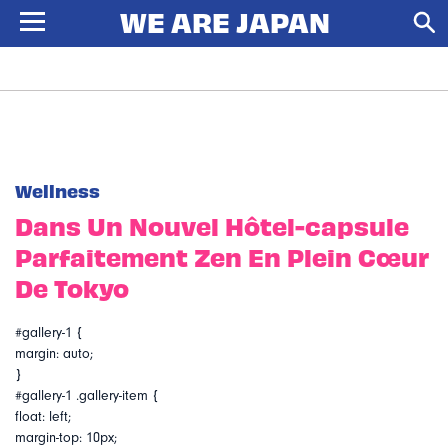
Wellness
Dans Un Nouvel Hôtel-capsule
Parfaitement Zen En Plein Cœur
De Tokyo
#gallery-1 {
margin: auto;
}
#gallery-1 .gallery-item {
float: left;
margin-top: 10px;