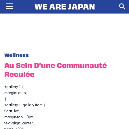
Wellness
Au Sein D’une Communauté
Reculée
#gallery-1 {
margin: auto;
}
#gallery-1 .gallery-item {
float: left;
margin-top: 10px;
text-align: center;