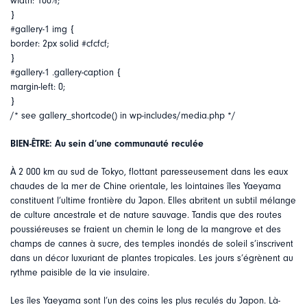
width: 100%;
}
#gallery-1 img {
border: 2px solid #cfcfcf;
}
#gallery-1 .gallery-caption {
margin-left: 0;
}
/* see gallery_shortcode() in wp-includes/media.php */
BIEN-ÊTRE: Au sein d’une communauté reculée
À 2 000 km au sud de Tokyo, flottant paresseusement dans les eaux
chaudes de la mer de Chine orientale, les lointaines îles Yaeyama
constituent l’ultime frontière du Japon. Elles abritent un subtil mélange
de culture ancestrale et de nature sauvage. Tandis que des routes
poussiéreuses se fraient un chemin le long de la mangrove et des
champs de cannes à sucre, des temples inondés de soleil s’inscrivent
dans un décor luxuriant de plantes tropicales. Les jours s’égrènent au
rythme paisible de la vie insulaire.
Les îles Yaeyama sont l’un des coins les plus reculés du Japon. Là-