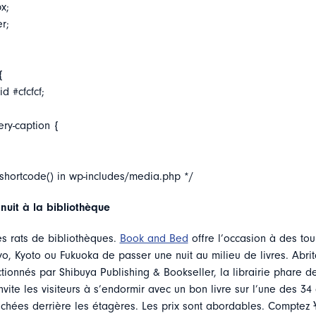
x;
er;
{
d #cfcfcf;
ery-caption {
_shortcode() in wp-includes/media.php */
 nuit à la bibliothèque
es rats de bibliothèques.
Book and Bed
offre l’occasion à des tou
, Kyoto ou Fukuoka de passer une nuit au milieu de livres. Abrit
ctionnés par Shibuya Publishing & Bookseller, la librairie phare d
nvite les visiteurs à s’endormir avec un bon livre sur l’une des 34
achées derrière les étagères. Les prix sont abordables. Comptez 