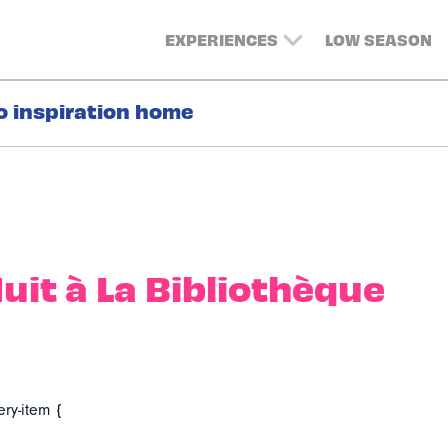
EXPERIENCES
LOW SEASON
o inspiration home
uit à La Bibliothèque
ery-item {