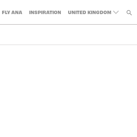
FLY ANA
INSPIRATION
UNITED KINGDOM
BELGIUM
SWITZERLAND
DENMARK
FRANCE
GERMANY
AUSTRIA
SPAIN
ITALY
SWEDEN
TURKEY