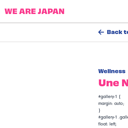
Back t
Wellness
Une N
#gallery-1 {
margin: auto;
}
#gallery-1 .gall
float: left;