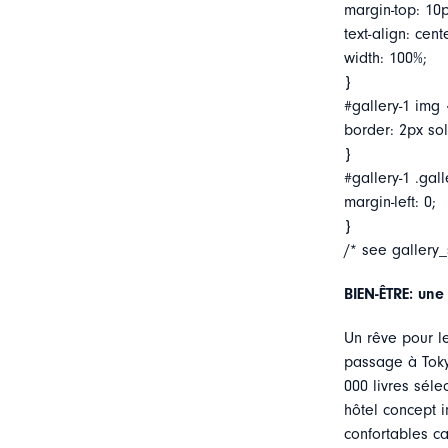
margin-top: 10p
text-align: cent
width: 100%;
}
#gallery-1 img 
border: 2px soli
}
#gallery-1 .gall
margin-left: 0;
}
/* see gallery
BIEN-ÊTRE: une
Un rêve pour l
passage à Tokyo
000 livres séle
hôtel concept i
confortables c