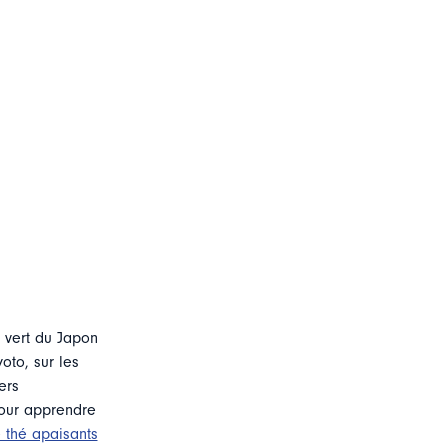
é vert du Japon
oto, sur les
ers
pour apprendre
e thé apaisants