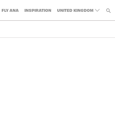
FLY ANA
INSPIRATION
UNITED KINGDOM
BELGIUM
SWITZERLAND
DENMARK
FRANCE
GERMANY
AUSTRIA
SPAIN
ITALY
SWEDEN
TURKEY