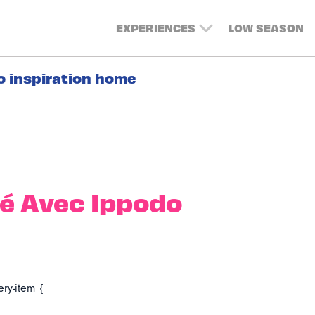
EXPERIENCES
LOW SEASON
o inspiration home
é Avec Ippodo
ery-item {