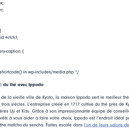
x;
er;
{
d #cfcfcf;
ery-caption {
_shortcode() in wp-includes/media.php */
 du thé avec Ippodo
e la vieille ville de Kyoto, la maison Ippodo sert le meilleur th
trois siècles. L’entreprise créée en 1717 cultive du thé près de Ky
ères Uji et Kizu. Grâce à son impressionnante équipe de conseill
êts à vous aider à faire votre choix, Ippodo est l’endroit idéal 
e thé matcha du sencha. Faites escale dans
l’un de leurs salons d