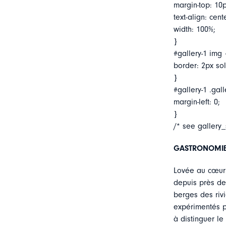
margin-top: 10p
text-align: cent
width: 100%;
}
#gallery-1 img 
border: 2px soli
}
#gallery-1 .gall
margin-left: 0;
}
/* see gallery
GASTRONOMIE:
Lovée au cœur d
depuis près de 
berges des rivi
expérimentés pr
à distinguer l