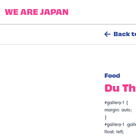
Back t
Food
Du Th
#gallery-1 {
margin: auto;
}
#gallery-1 .gall
float: left;