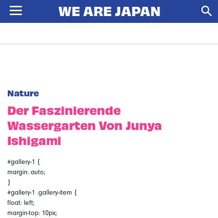
Nature
Der Faszinierende
Wassergarten Von Junya
Ishigami
#gallery-1 {
margin: auto;
}
#gallery-1 .gallery-item {
float: left;
margin-top: 10px;