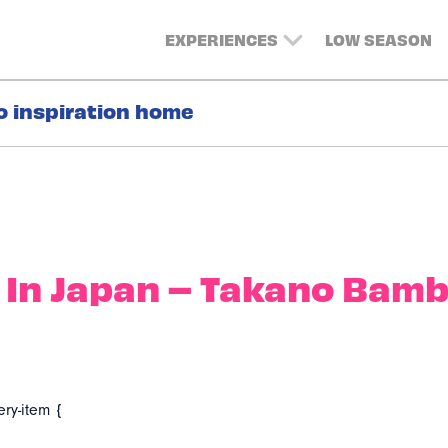
EXPERIENCES
LOW SEASON
o inspiration home
In Japan – Takano Bam
ery-item {