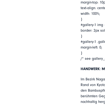
margin-top: 10p
text-align: cent
width: 100%;
}
#gallery-1 img 
border: 2px soli
}
#gallery-1 .gall
margin-left: 0;
}
/* see gallery
HANDWERK: Ma
Im Bezirk Nag
Rand von Kyoto,
den Bambuspfla
berühmten Gege
nachhaltig her