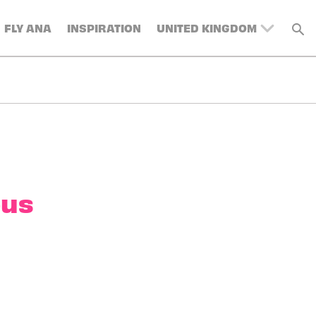
FLY ANA
INSPIRATION
UNITED KINGDOM
BELGIUM
SWITZERLAND
DENMARK
FRANCE
GERMANY
AUSTRIA
SPAIN
bus
ITALY
SWEDEN
TURKEY