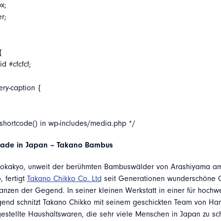
x;
er;
{
d #cfcfcf;
ery-caption {
_shortcode() in wp-includes/media.php */
de in Japan – Takano Bambus
aokakyo, unweit der berühmten Bambuswälder von Arashiyama am
 fertigt
Takano Chikko Co. Ltd
seit Generationen wunderschöne 
nzen der Gegend. In seiner kleinen Werkstatt in einer für hoch
nd schnitzt Takano Chikko mit seinem geschickten Team von Ha
gestellte Haushaltswaren, die sehr viele Menschen in Japan zu sc