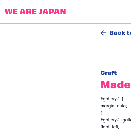
Back t
Craft
Made 
#gallery-1 {
margin: auto;
}
#gallery-1 .gall
float: left;