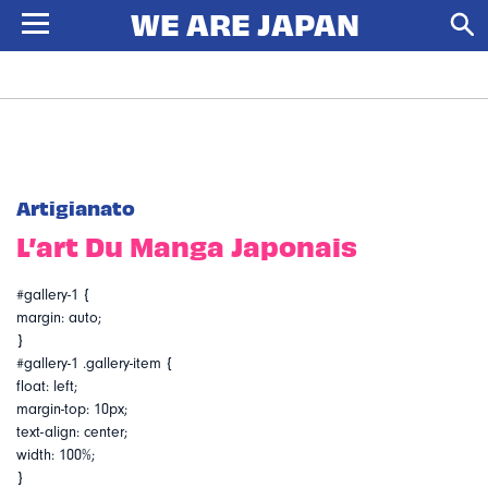
Artigianato
L’art Du Manga Japonais
#gallery-1 {
margin: auto;
}
#gallery-1 .gallery-item {
float: left;
margin-top: 10px;
text-align: center;
width: 100%;
}