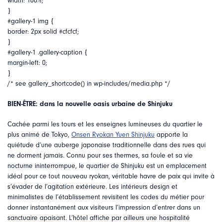
width: 100%;
}
#gallery-1 img {
border: 2px solid #cfcfcf;
}
#gallery-1 .gallery-caption {
margin-left: 0;
}
/* see gallery_shortcode() in wp-includes/media.php */
BIEN-ÊTRE: dans la nouvelle oasis urbaine de Shinjuku
Cachée parmi les tours et les enseignes lumineuses du quartier le
plus animé de Tokyo,
Onsen Ryokan Yuen Shinjuku
apporte la
quiétude d’une auberge japonaise traditionnelle dans des rues qui
ne dorment jamais. Connu pour ses thermes, sa foule et sa vie
nocturne ininterrompue, le quartier de Shinjuku est un emplacement
idéal pour ce tout nouveau ryokan, véritable havre de paix qui invite à
s’évader de l’agitation extérieure. Les intérieurs design et
minimalistes de l’établissement revisitent les codes du métier pour
donner instantanément aux visiteurs l’impression d’entrer dans un
sanctuaire apaisant. L’hôtel affiche par ailleurs une hospitalité