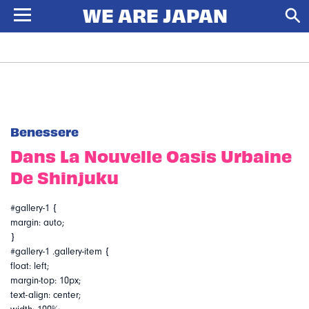
Benessere
Dans La Nouvelle Oasis Urbaine
De Shinjuku
#gallery-1 {
margin: auto;
}
#gallery-1 .gallery-item {
float: left;
margin-top: 10px;
text-align: center;