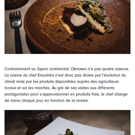
Contrairement au Japon continental, Okinawa n’a pas quatre saisons.
La cuisine du chef Kinoshita n’est donc pas dictée par l’évolution du
climat mais par les produits disponibles auprès des agriculteurs
locaux et sur les marchés. Au gré de ses visites aux différents
protagonistes pour s’approvisionner en produits frais, le chef change
de menu chaque jour, en fonction de la marée.