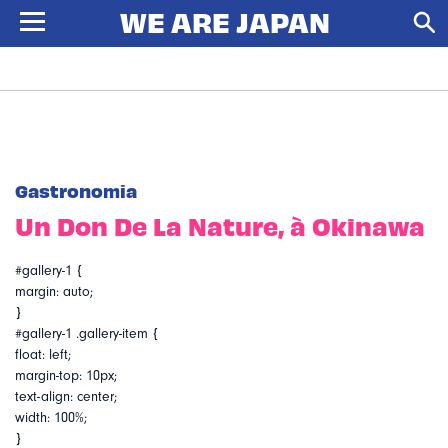
Gastronomia
Un Don De La Nature, à Okinawa
#gallery-1 {
margin: auto;
}
#gallery-1 .gallery-item {
float: left;
margin-top: 10px;
text-align: center;
width: 100%;
}