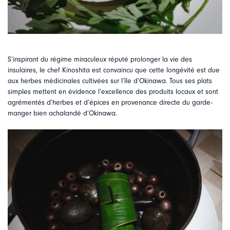
S’inspirant du régime miraculeux réputé prolonger la vie des
insulaires, le chef Kinoshita est convaincu que cette longévité est due
aux herbes médicinales cultivées sur l’île d’Okinawa. Tous ses plats
simples mettent en évidence l’excellence des produits locaux et sont
agrémentés d’herbes et d’épices en provenance directe du garde-
manger bien achalandé d’Okinawa.