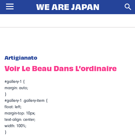
Artigianato
Voir Le Beau Dans L’ordinaire
#gallery-1 {
margin: auto;
}
#gallery-1 .gallery-item {
float: left;
margin-top: 10px;
text-align: center;
width: 100%;
}