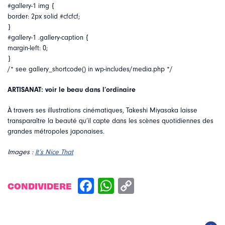
#gallery-1 img {
border: 2px solid #cfcfcf;
}
#gallery-1 .gallery-caption {
margin-left: 0;
}
/* see gallery_shortcode() in wp-includes/media.php */
ARTISANAT: voir le beau dans l’ordinaire
À travers ses illustrations cinématiques, Takeshi Miyasaka laisse
transparaître la beauté qu’il capte dans les scènes quotidiennes des
grandes métropoles japonaises.
Images :
It’s Nice That
CONDIVIDERE