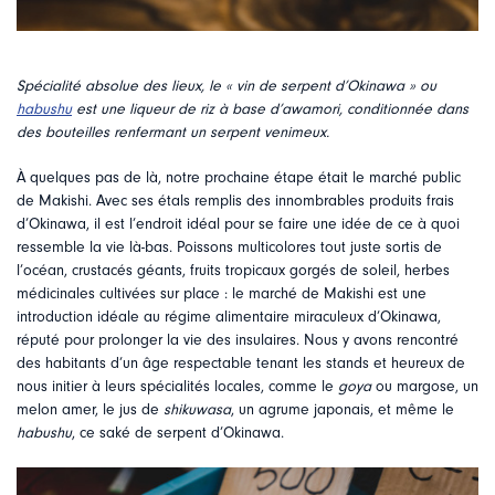
Spécialité absolue des lieux, le « vin de serpent d’Okinawa » ou
habushu
est une liqueur de riz à base d’awamori, conditionnée dans
des bouteilles renfermant un serpent venimeux.
À quelques pas de là, notre prochaine étape était le marché public
de Makishi. Avec ses étals remplis des innombrables produits frais
d’Okinawa, il est l’endroit idéal pour se faire une idée de ce à quoi
ressemble la vie là-bas. Poissons multicolores tout juste sortis de
l’océan, crustacés géants, fruits tropicaux gorgés de soleil, herbes
médicinales cultivées sur place : le marché de Makishi est une
introduction idéale au régime alimentaire miraculeux d’Okinawa,
réputé pour prolonger la vie des insulaires. Nous y avons rencontré
des habitants d’un âge respectable tenant les stands et heureux de
nous initier à leurs spécialités locales, comme le
goya
ou margose, un
melon amer, le jus de
shikuwasa
, un agrume japonais, et même le
habushu
, ce saké de serpent d’Okinawa.