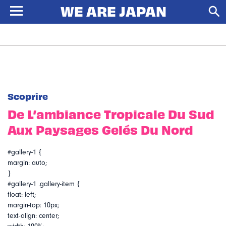
Scoprire
De L’ambiance Tropicale Du Sud
Aux Paysages Gelés Du Nord
#gallery-1 {
margin: auto;
}
#gallery-1 .gallery-item {
float: left;
margin-top: 10px;
text-align: center;