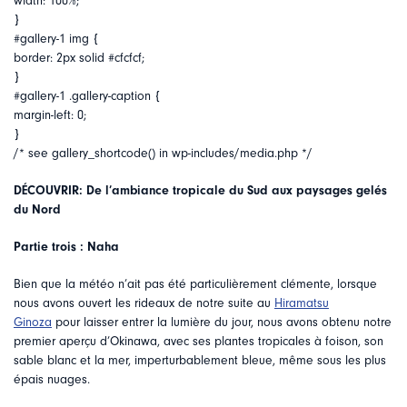
width: 100%;
}
#gallery-1 img {
border: 2px solid #cfcfcf;
}
#gallery-1 .gallery-caption {
margin-left: 0;
}
/* see gallery_shortcode() in wp-includes/media.php */
DÉCOUVRIR: De l’ambiance tropicale du Sud aux paysages gelés
du Nord
Partie trois : Naha
Bien que la météo n’ait pas été particulièrement clémente, lorsque
nous avons ouvert les rideaux de notre suite au
Hiramatsu
Ginoza
pour laisser entrer la lumière du jour, nous avons obtenu notre
premier aperçu d’Okinawa, avec ses plantes tropicales à foison, son
sable blanc et la mer, imperturbablement bleue, même sous les plus
épais nuages.