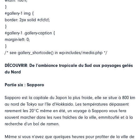
width: 100%;
}
#gallery-1 img {
border: 2px solid #cfcfcf;
}
#gallery-1 .gallery-caption {
margin-left: 0;
}
/* see gallery_shortcode() in wp-includes/media.php */
DÉCOUVRIR
:
De l’ambiance tropicale du Sud aux paysages gelés
du Nord
Partie six : Sapporo
Sapporo est la capitale du Japon la plus froide, elle se situe à 800 km
au nord de Tokyo sur l’île d’Hokkaido. Les températures dépassent
rarement les 20°C même en été, un voyage à Sapporo vous fera
souvent marcher dans les rues fraîches de la ville, emmitouflé et à la
recherche d’un bol de ramen.
Même si vous n’avez que quelques heures pour profiter de la ville de