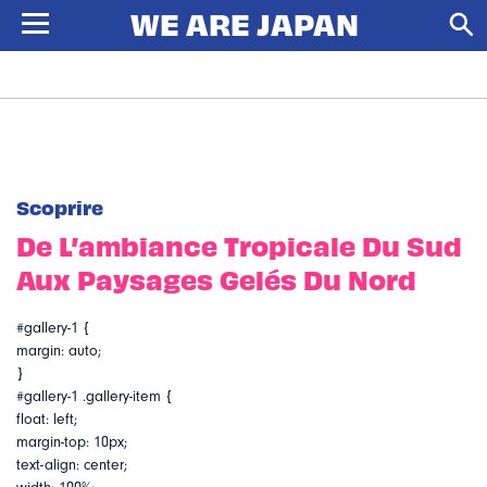
Scoprire
De L’ambiance Tropicale Du Sud
Aux Paysages Gelés Du Nord
#gallery-1 {
margin: auto;
}
#gallery-1 .gallery-item {
float: left;
margin-top: 10px;
text-align: center;