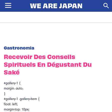
Gastronomia
Recevoir Des Conseils
Spirituels En Dégustant Du
Saké
#gallery-1 {
margin: auto;
}
#gallery-1 .gallery-item {
float: left;
margin-top: 10px;