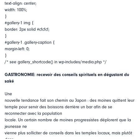
text-align: center;
width: 100%;
}
#gallery-1 img {
border: 2px solid #cfcfcf;
}
#gallery-1 .gallery-caption {
margin-left: 0;
}
/* see gallery_shortcode() in wp-includes/media.php */
GASTRONOMIE: recevoir des conseils spirituels en dégustant du
saké
Une
nouvelle tendance fait son chemin au Japon : des moines quittent leur
temple pour servir des boissons derrière un bar afin de se
reconnecter avec la population
locale. Un certain nombre de moines progressistes déplorent que la
jeunesse ne
vienne plus solliciter de conseils dans les temples locaux, mais plutôt