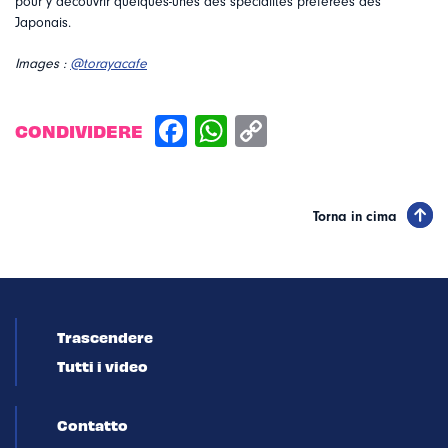
pour y découvrir quelques-unes des spécialités préférées des
Japonais.
Images :
@torayacafe
CONDIVIDERE
Torna in cima
Trascendere
Tutti i video
Contatto