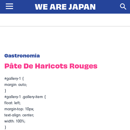
Gastronomia
Pâte De Haricots Rouges
#gallery-1 {
margin: auto;
}
#gallery-1 .gallery-item {
float: left;
margin-top: 10px;
text-align: center;
width: 100%;
}