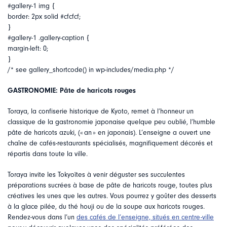
#gallery-1 img {
border: 2px solid #cfcfcf;
}
#gallery-1 .gallery-caption {
margin-left: 0;
}
/* see gallery_shortcode() in wp-includes/media.php */
GASTRONOMIE: Pâte de haricots rouges
Toraya, la confiserie historique de Kyoto, remet à l’honneur un
classique de la gastronomie japonaise quelque peu oublié, l’humble
pâte de haricots azuki, (« an » en japonais). L’enseigne a ouvert une
chaîne de cafés-restaurants spécialisés, magnifiquement décorés et
répartis dans toute la ville.
Toraya invite les Tokyoïtes à venir déguster ses succulentes
préparations sucrées à base de pâte de haricots rouge, toutes plus
créatives les unes que les autres. Vous pourrez y goûter des desserts
à la glace pilée, du thé houji ou de la soupe aux haricots rouges.
Rendez-vous dans l’un
des cafés de l’enseigne, situés en centre-ville