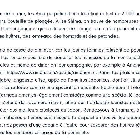
e de la mer, les Ama perpétuent une tradition datant de 3 000 ans
ans bouteille de plongée. À Ise-Shima, on trouve de nombreuse
t septuagénaires qui continuent de plonger en apnée pendant d
des huîtres, des ormeaux, des homards et des pétoncles.
a ne cesse de diminuer, car les jeunes femmes refusent de pour
 il est encore possible de déguster les richesses de la mer collec
ales et même de dîner en leur compagnie, par exemple à Amane
n [https://www.aman.com/resorts/amanemu]. Parmi les plats inco
élèbre langouste d’Ise, appelée Panulirus Japonicus, dont on util
est considérée comme une spécialité nationale. Pêché durant l’ét
l’ormeau amer est également considéré comme une spécialité loc
i s’étend de novembre à avril, attire des hordes de touristes ga
ûter aux meilleurs crustacés du Japon. Rendez-vous à Uramura, 
 cabanes à huîtres sont mises à la disposition des visiteurs dura
ourrez passer d’une cabane à l’autre pour savourer des huîtres ré
ns les nombreuses baies de la péninsule.