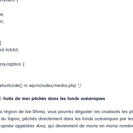
ery-item {
x;
er;
{
d #cfcfcf;
ery-caption {
_shortcode() in wp-includes/media.php */
fruits de mer pêchés dans les fonds océaniques
 la région de Ise-Shima, vous pourrez déguster les crustacés les plu
 du Japon, pêchés directement dans les fonds océaniques par le
 apnée appelées
Ama,
qui deviennent de moins en moins nombre