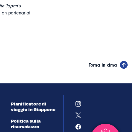
ith Japan’s
e en partenariat
Torna in cima
Pianificatore di
viaggio in Giappone
Politica sulla
riservatezza