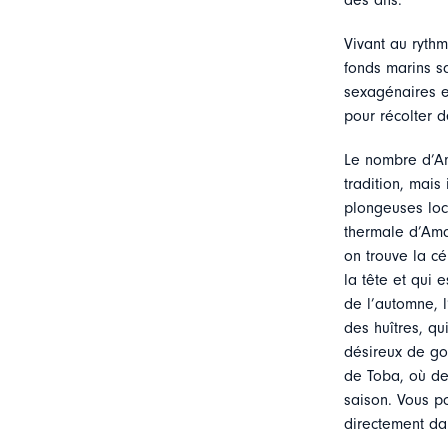
des ans.
Vivant au rythm
fonds marins s
sexagénaires e
pour récolter 
Le nombre d’Am
tradition, mais
plongeuses loc
thermale d’Ama
on trouve la c
la tête et qui 
de l’automne, 
des huîtres, qu
désireux de go
de Toba, où des
saison. Vous p
directement da