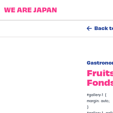
Back t
Gastrono
Fruit
Fond
#gallery-1 {
margin: auto;
}