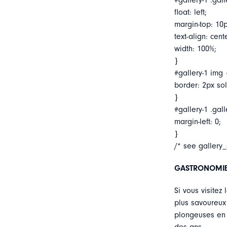
#gallery-1 .gall
float: left;
margin-top: 10p
text-align: cent
width: 100%;
}
#gallery-1 img 
border: 2px soli
}
#gallery-1 .gall
margin-left: 0;
}
/* see gallery
GASTRONOMIE: 
Si vous visitez
plus savoureux
plongeuses en