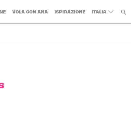
NE
VOLA CON ANA
ISPIRAZIONE
ITALIA
UNITED
KINGDOM
BELGIUM
SWITZERLAND
DENMARK
FRANCE
GERMANY
s
AUSTRIA
SPAIN
SWEDEN
TURKEY