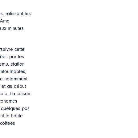
, ratissant les
s Ama
eux minutes
suivre cette
tées par les
mu, station
ntournables,
ise notamment
é et au début
ale. La saison
stronomes
à quelques pas
nt la haute
coltées