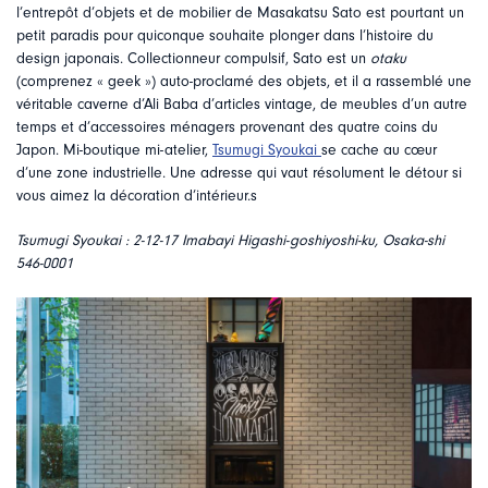
l’entrepôt d’objets et de mobilier de Masakatsu Sato est pourtant un
petit paradis pour quiconque souhaite plonger dans l’histoire du
design japonais. Collectionneur compulsif, Sato est un
otaku
(comprenez « geek ») auto-proclamé des objets, et il a rassemblé une
véritable caverne d’Ali Baba d’articles vintage, de meubles d’un autre
temps et d’accessoires ménagers provenant des quatre coins du
Japon. Mi-boutique mi-atelier,
Tsumugi Syoukai
se cache au cœur
d’une zone industrielle. Une adresse qui vaut résolument le détour si
vous aimez la décoration d’intérieur.s
Tsumugi Syoukai : 2-12-17 Imabayi Higashi-goshiyoshi-ku, Osaka-shi
546-0001