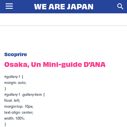
Scoprire
Osaka, Un Mini-guide D’ANA
#gallery-1 {
margin: auto;
}
#gallery-1 .gallery-item {
float: left;
margin-top: 10px;
text-align: center;
width: 100%;
}