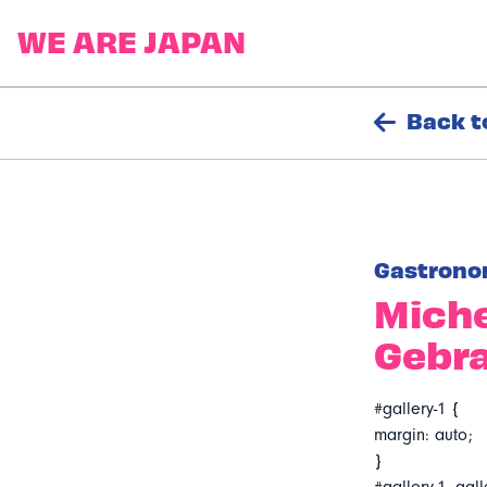
Back t
Gastrono
Miche
Gebr
#gallery-1 {
margin: auto;
}