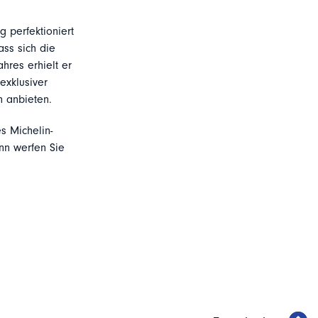
 perfektioniert
ass sich die
hres erhielt er
exklusiver
n anbieten.
s Michelin-
nn werfen Sie