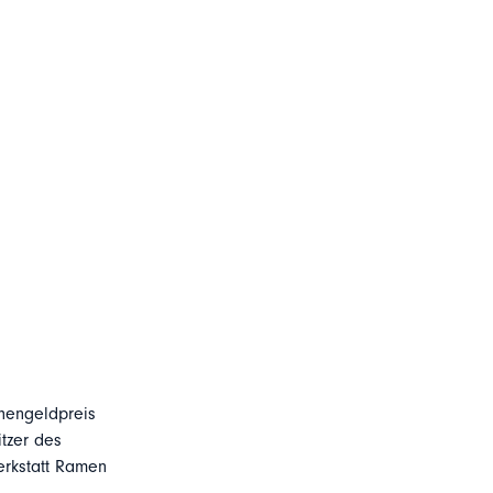
chengeldpreis
tzer des
erkstatt Ramen