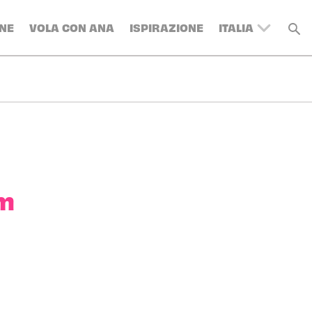
NE
VOLA CON ANA
ISPIRAZIONE
ITALIA
UNITED
KINGDOM
BELGIUM
SWITZERLAND
DENMARK
FRANCE
GERMANY
om
AUSTRIA
SPAIN
SWEDEN
TURKEY