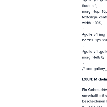
#gallery-1 .gall
float: left;
margin-top: 10p
text-align: cent
width: 100%;
}
#gallery-1 img 
border: 2px soli
}
#gallery-1 .gall
margin-left: 0;
}
/* see gallery
ESSEN: Michel
Ein Gebrauchtw
unverhofft mit
bescheidenen R