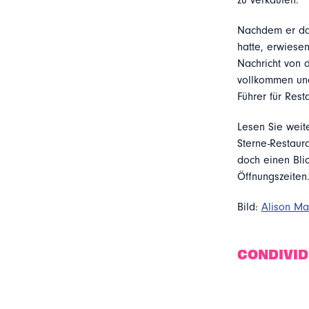
zu verkaufen.
Nachdem er das
hatte, erwiese
Nachricht von d
vollkommen une
Führer für Rest
Lesen Sie weite
Sterne-Restaur
doch einen Bli
Öffnungszeiten
Bild:
Alison Ma
CONDIVI