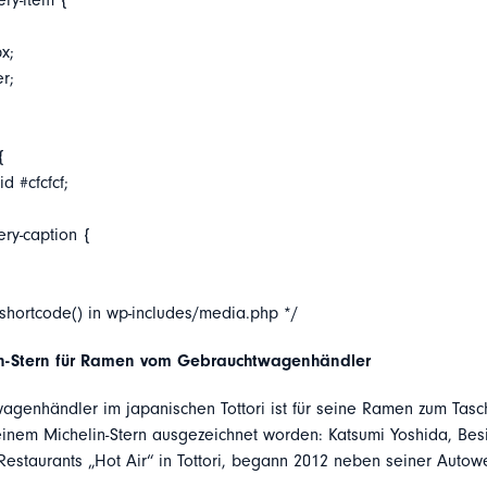
ery-item {
x;
er;
{
d #cfcfcf;
ery-caption {
_shortcode() in wp-includes/media.php */
in-Stern für Ramen vom Gebrauchtwagenhändler
agenhändler im japanischen Tottori ist für seine Ramen zum Tas
 einem Michelin-Stern ausgezeichnet worden: Katsumi Yoshida, Besi
estaurants „Hot Air“ in Tottori, begann 2012 neben seiner Autow