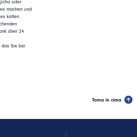
jicha oder
Tees machen und
es kalten
schenden
ank über 24
 das Sie bei
Torna in cima