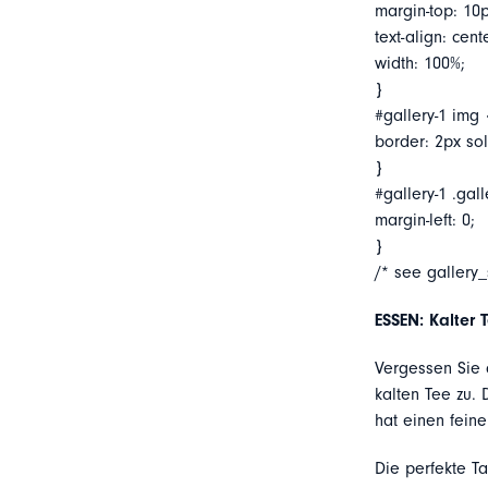
margin-top: 10p
text-align: cent
width: 100%;
}
#gallery-1 img 
border: 2px soli
}
#gallery-1 .gall
margin-left: 0;
}
/* see gallery
ESSEN: Kalter 
Vergessen Sie 
kalten Tee zu. 
hat einen fein
Die perfekte T