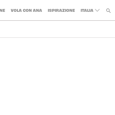
NE
VOLA CON ANA
ISPIRAZIONE
ITALIA
UNITED
KINGDOM
BELGIUM
SWITZERLAND
DENMARK
FRANCE
GERMANY
AUSTRIA
SPAIN
SWEDEN
TURKEY