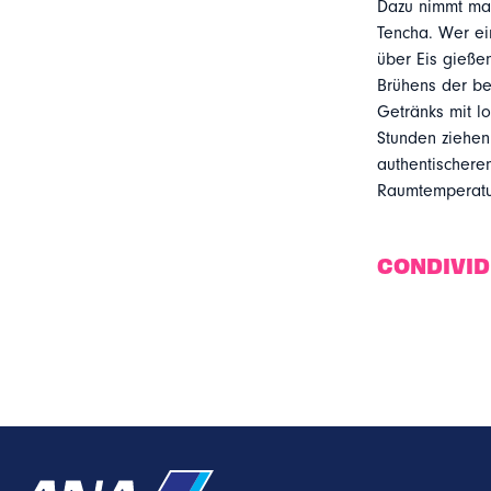
Dazu nimmt man
Tencha. Wer ei
über Eis gieße
Brühens der be
Getränks mit l
Stunden ziehen
authentischere
Raumtemperatu
CONDIVI