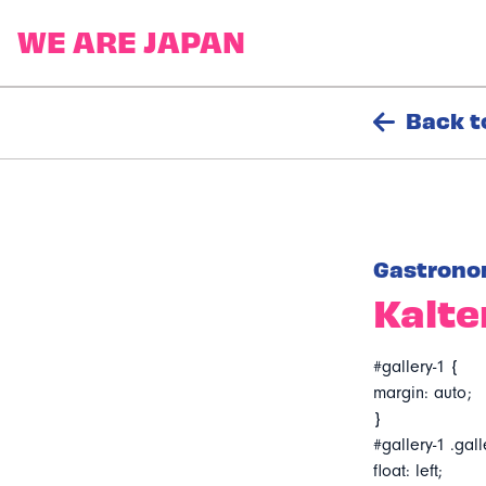
Back t
Gastrono
Kalte
#gallery-1 {
margin: auto;
}
#gallery-1 .gall
float: left;