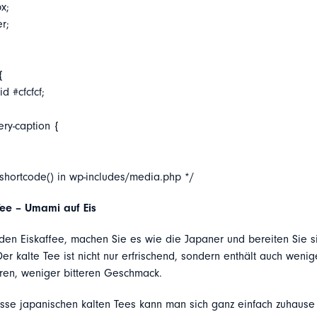
x;
er;
{
d #cfcfcf;
ery-caption {
_shortcode() in wp-includes/media.php */
Tee – Umami auf Eis
den Eiskaffee, machen Sie es wie die Japaner und bereiten Sie s
Der kalte Tee ist nicht nur erfrischend, sondern enthält auch wenig
eren, weniger bitteren Geschmack.
asse japanischen kalten Tees kann man sich ganz einfach zuhause 