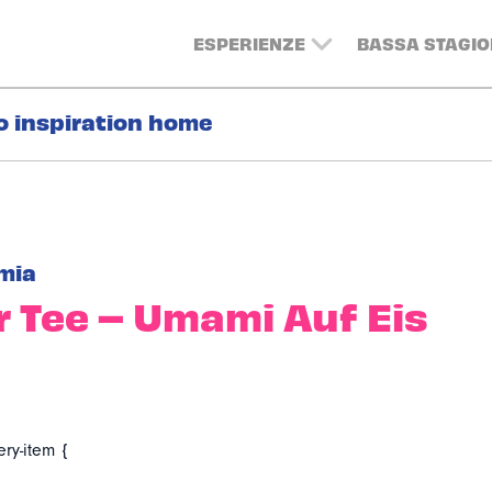
ESPERIENZE
BASSA STAGIO
o inspiration home
mia
r Tee – Umami Auf Eis
ery-item {