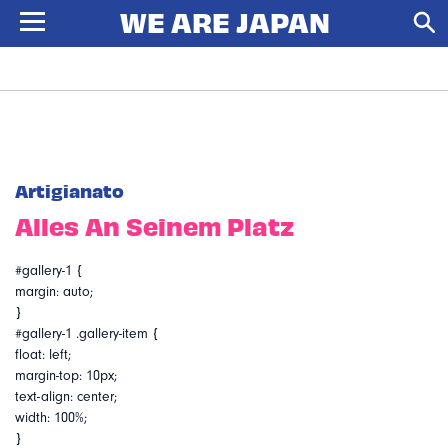
Artigianato
Alles An Seinem Platz
#gallery-1 {
margin: auto;
}
#gallery-1 .gallery-item {
float: left;
margin-top: 10px;
text-align: center;
width: 100%;
}