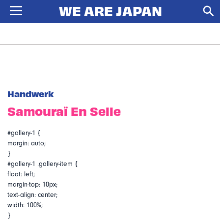
Handwerk
Samouraï En Selle
#gallery-1 {
margin: auto;
}
#gallery-1 .gallery-item {
float: left;
margin-top: 10px;
text-align: center;
width: 100%;
}