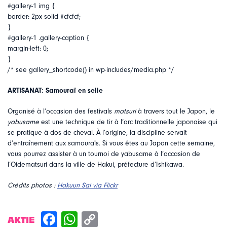
#gallery-1 img {
border: 2px solid #cfcfcf;
}
#gallery-1 .gallery-caption {
margin-left: 0;
}
/* see gallery_shortcode() in wp-includes/media.php */
ARTISANAT: Samouraï en selle
Organisé à l’occasion des festivals
matsuri
à travers tout le Japon, le
yabusame
est une technique de tir à l’arc traditionnelle japonaise qui
se pratique à dos de cheval. À l’origine, la discipline servait
d’entraînement aux samouraïs. Si vous êtes au Japon cette semaine,
vous pourrez assister à un tournoi de yabusame à l’occasion de
l’Oidematsuri dans la ville de Hakui, préfecture d’Ishikawa.
Crédits photos :
Hakuun Sai via Flickr
AKTIE