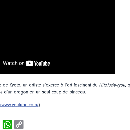
 de Kyoto, un artiste s’exerce à l’art fascinant du
Hitofude-ryuu
, 
ps d’un dragon en un seul coup de pinceau.
://www.youtube.com/
)