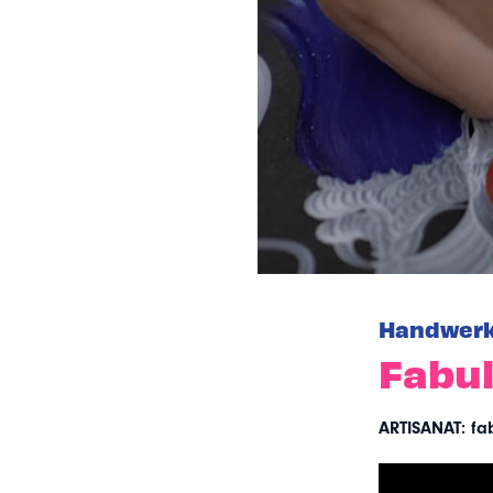
Handwer
Fabul
ARTISANAT: fa