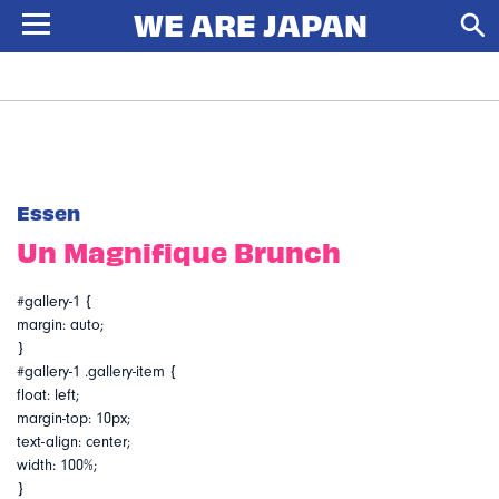
Essen
Un Magnifique Brunch
#gallery-1 {
margin: auto;
}
#gallery-1 .gallery-item {
float: left;
margin-top: 10px;
text-align: center;
width: 100%;
}