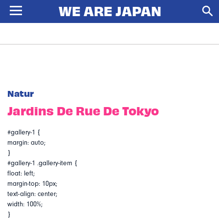
Natur
Jardins De Rue De Tokyo
#gallery-1 {
margin: auto;
}
#gallery-1 .gallery-item {
float: left;
margin-top: 10px;
text-align: center;
width: 100%;
}