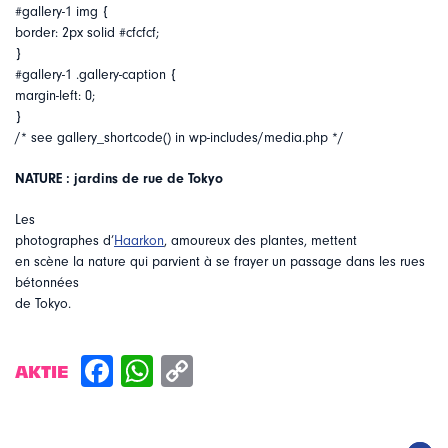
#gallery-1 img {
border: 2px solid #cfcfcf;
}
#gallery-1 .gallery-caption {
margin-left: 0;
}
/* see gallery_shortcode() in wp-includes/media.php */
NATURE : jardins de rue de Tokyo
Les
photographes d’
Haarkon
, amoureux des plantes, mettent
en scène la nature qui parvient à se frayer un passage dans les rues
bétonnées
de Tokyo.
AKTIE