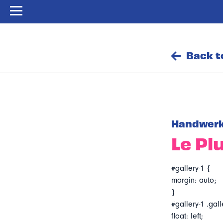
Back t
Handwer
Le Pl
#gallery-1 {
margin: auto;
}
#gallery-1 .gall
float: left;