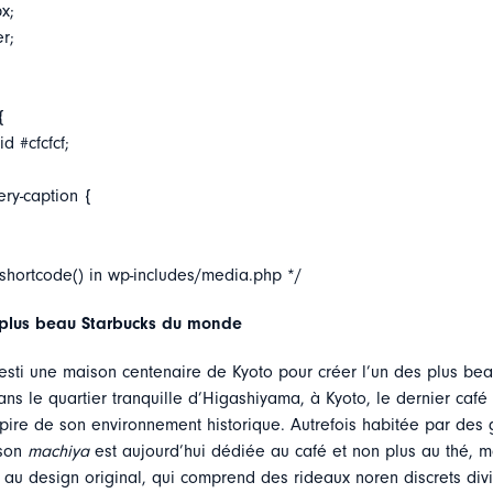
x;
er;
{
d #cfcfcf;
ery-caption {
_shortcode() in wp-includes/media.php */
 plus beau Starbucks du monde
vesti une maison centenaire de Kyoto pour créer l’un des plus bea
ans le quartier tranquille d’Higashiyama, à Kyoto, le dernier caf
spire de son environnement historique. Autrefois habitée par des 
ison
machiya
est aujourd’hui dédiée au café et non plus au thé, m
e au design original, qui comprend des rideaux noren discrets div