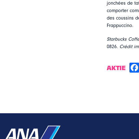
jonchées de ta
comporter comme
des coussins d
Frappuccino.
Starbucks Coff
0826.
Crédit i
AKTIE