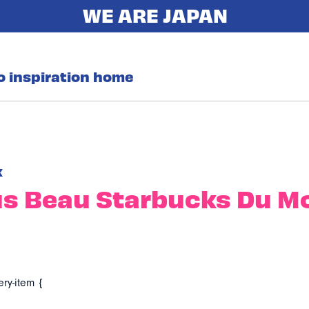
o inspiration home
k
us Beau Starbucks Du M
ery-item {