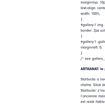
margin-top: 10p
text-align: cent
width: 100%;
}
#gallery-1 img 
border: 2px soli
}
#gallery-1 .gall
margin-left: 0;
}
/* see gallery
ARTISANAT: le
Starbucks a in
chaîne. Situé d
Starbucks’ s’in
l’ancienne ma
est resté fidèl