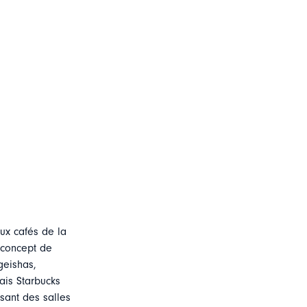
ux cafés de la
é concept de
geishas,
ais Starbucks
isant des salles