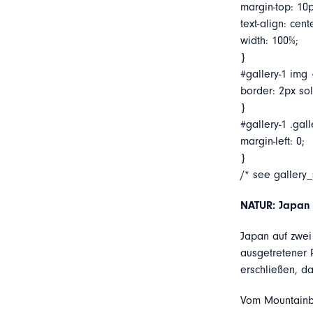
margin-top: 10p
text-align: cent
width: 100%;
}
#gallery-1 img 
border: 2px soli
}
#gallery-1 .gall
margin-left: 0;
}
/* see gallery
NATUR: Japan 
Japan auf zwei
ausgetretener 
erschließen, d
Vom Mountainbi