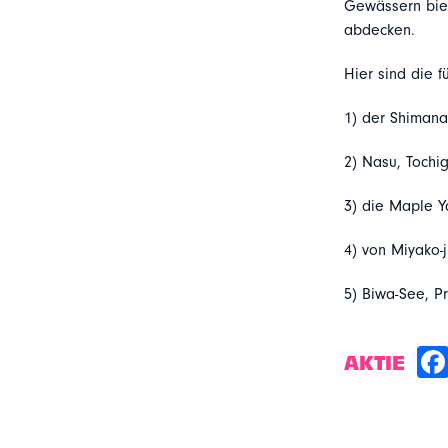
Gewässern biet
abdecken.
Hier sind die 
1) der Shimana
2) Nasu, Tochi
3) die Maple Y
4) von Miyako-
5) Biwa-See, P
AKTIE