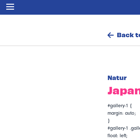
Back t
Natur
Japan
#gallery-1 {
margin: auto;
}
#gallery-1 .gall
float: left;