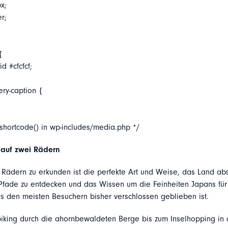
x;
er;
{
d #cfcfcf;
ery-caption {
_shortcode() in wp-includes/media.php */
auf zwei Rädern
 Rädern zu erkunden ist die perfekte Art und Weise, das Land abs
Pfade zu entdecken und das Wissen um die Feinheiten Japans für 
as den meisten Besuchern bisher verschlossen geblieben ist.
king durch die ahornbewaldeten Berge bis zum Inselhopping in 