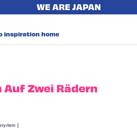
o inspiration home
 Auf Zwei Rädern
ery-item {