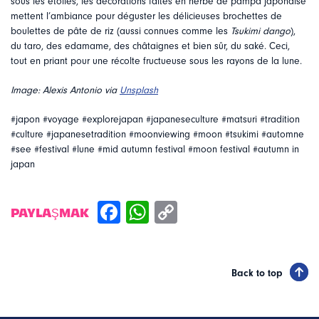
sous les étoiles, les décorations faites en herbe de pampa japonaise
mettent l’ambiance pour déguster les délicieuses brochettes de
boulettes de pâte de riz (aussi connues comme les
Tsukimi dango
),
du taro, des edamame, des châtaignes et bien sûr, du saké. Ceci,
tout en priant pour une récolte fructueuse sous les rayons de la lune.
Image: Alexis Antonio via
Unsplash
#japon #voyage #explorejapan #japaneseculture #matsuri #tradition
#culture #japanesetradition #moonviewing #moon #tsukimi #automne
#see #festival #lune #mid autumn festival #moon festival #autumn in
japan
PAYLAŞMAK
Back to top