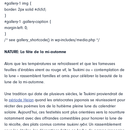
#gallery-1 img {
border: 2px solid #cfcfcf;
}
#gallery-1 .gallery-caption {
margin-left: 0;
}
/* see gallery_shortcode() in wp-includes/media.php */
NATURE: La fête de la mi-automne
Alors que les températures se refroidissent et que les fameuses
feuilles d’érables virent au rouge vif, le Tsukimi ou « contemplation de
la lune » rassemblent familles et amis pour célébrer la beauté de la
lune de la mi-automne.
Une tradition qui date de plusieurs siècles, le Tsukimi proviendrait de
la
période Heian
quand les aristocrates japonais se réunissaient pour
réciter des poèmes lors de la huitième pleine lune du calendrier
solaire. Aujourd’hui, ces festivités sont plus orientées vers la nourriture
notamment avec des offrandes comestibles pour honorer la lune de
la récolte, des plats connus comme
tsukimi ryōri
. Un rassemblement