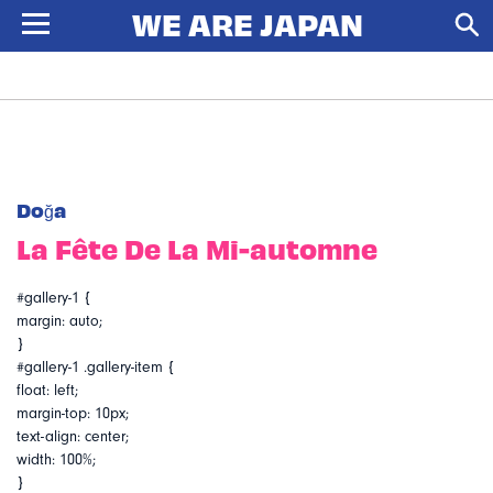
Doğa
La Fête De La Mi-automne
#gallery-1 {
margin: auto;
}
#gallery-1 .gallery-item {
float: left;
margin-top: 10px;
text-align: center;
width: 100%;
}