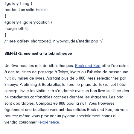
#gallery-1 img {
border: 2px solid #cfcfcf;
}
#gallery-1 .gallery-caption {
margin-left: 0;
}
/* see gallery_shortcode() in wp-includes/media.php */
BIEN-ÊTRE: une nuit à la bibliothèque
Un rêve pour les rats de bibliothèques.
Book and Bed
offre l’occasion
à des touristes de passage à Tokyo, Kyoto ou Fukuoka de passer une
nuit au milieu de livres. Abritant plus de 3 000 livres sélectionnés par
Shibuya Publishing & Bookseller, la librairie phare de Tokyo, cet hôtel
concept invite les visiteurs à s’endormir avec un bon livre sur l’une des
34 couchettes confortables cachées derrière les étagères. Les prix
sont abordables. Comptez Ұ3 800 pour la nuit. Vous trouverez
également une boutique vendant des articles Book and Bed, où vous
pourrez même vous procurer un pyjama spécialement conçu qui
viendra couronner
l’expérience.