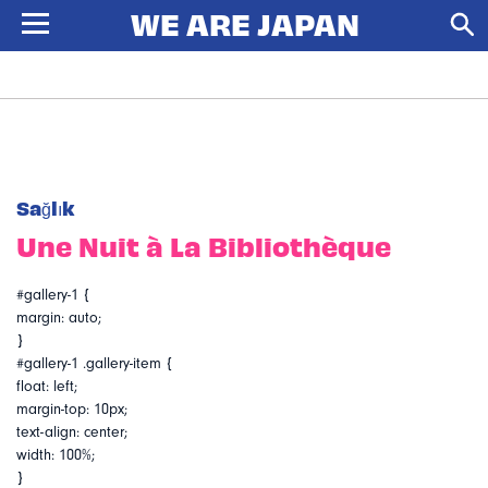
Sağlık
Une Nuit à La Bibliothèque
#gallery-1 {
margin: auto;
}
#gallery-1 .gallery-item {
float: left;
margin-top: 10px;
text-align: center;
width: 100%;
}