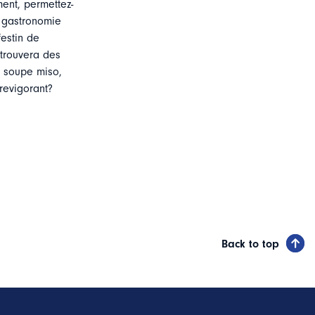
ent, permettez-
a gastronomie
estin de
trouvera des
a soupe miso,
revigorant?
Back to top