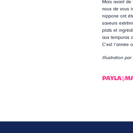
Mais avant de 
nous de vous in
nippone ont ét
saveurs extrêm
plats et ingréd
aux tempuras d
C’est l’année 
Illustration par
PAYLAŞM