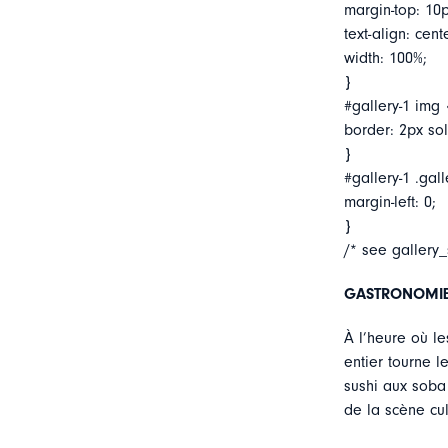
margin-top: 10p
text-align: cent
width: 100%;
}
#gallery-1 img 
border: 2px soli
}
#gallery-1 .gall
margin-left: 0;
}
/* see gallery
GASTRONOMIE:
À l’heure où l
entier tourne l
sushi aux soba
de la scène cul