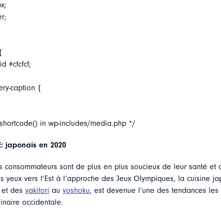
x;
er;
{
d #cfcfcf;
ery-caption {
_shortcode() in wp-includes/media.php */
 japonais en 2020
es consommateurs sont de plus en plus soucieux de leur santé et
es yeux vers l’Est à l’approche des Jeux Olympiques, la cuisine j
 et des
yakitori
au
yoshoku
, est devenue l’une des tendances les
inaire occidentale.