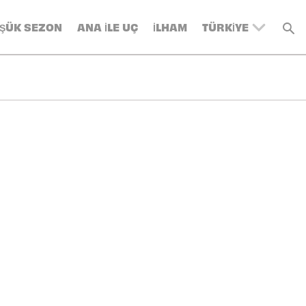
ŞÜK SEZON
ANA ILE UÇ
İLHAM
TÜRKIYE
UNITED KINGDOM
BELGIUM
SWITZERLAND
DENMARK
FRANCE
GERMANY
AUSTRIA
SPAIN
ITALY
SWEDEN