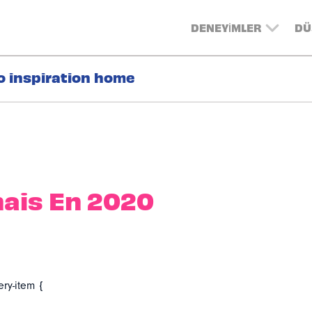
DENEYIMLER
DÜ
o inspiration home
ais En 2020
ery-item {