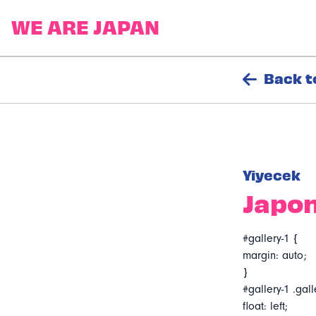
Back t
Yiyecek
Japon
#gallery-1 {
margin: auto;
}
#gallery-1 .gall
float: left;