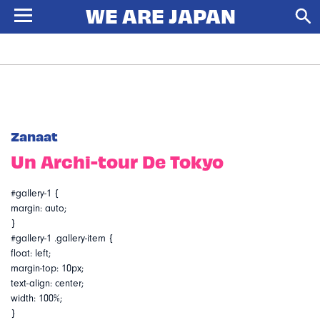
Zanaat
Un Archi-tour De Tokyo
#gallery-1 {
margin: auto;
}
#gallery-1 .gallery-item {
float: left;
margin-top: 10px;
text-align: center;
width: 100%;
}