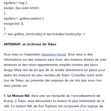
#gallery-1 img {
border: 2px solid #cfcfcf;
}
#gallery-1 .gallery-caption {
margin-left: 0;
}
/* see gallery_shortcode() in wp-includes/media.php */
ARTISANAT: un archi-tour de Tokyo
Vous avez vu l’exposition
Japanese House
. Vous avez lu des
informations sur des maisons sans murs, des maisons dotées de toits-
terrasses et des micro-appartements empilés comme des blocs
Jenga. Mais rien de tel que de se rendre directement sur place pour
visiter les maisons les plus insolites de Tokyo. Consultez notre archi-
tour de Tokyo, qui présente des espaces de vie tels que vous n’en
avez jamais vus.
1. La Maison NA:
dans une rue tranquille de l’arrondissement de
Koenji, à Tokyo, vous découvrirez la maison la plus minimaliste de la
ville. La maison NA, de Sou Fujimoto est composée d’un espace de