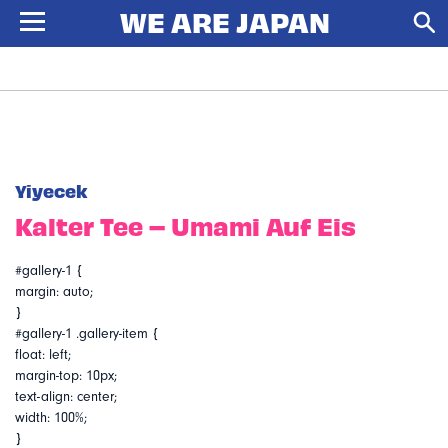
Yiyecek
Kalter Tee – Umami Auf Eis
#gallery-1 {
margin: auto;
}
#gallery-1 .gallery-item {
float: left;
margin-top: 10px;
text-align: center;
width: 100%;
}