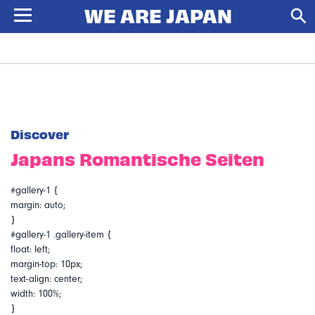
Discover
Japans Romantische Seiten
#gallery-1 {
margin: auto;
}
#gallery-1 .gallery-item {
float: left;
margin-top: 10px;
text-align: center;
width: 100%;
}