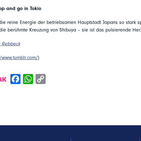
op and go in Tokio
die reine Energie der betriebsamen Hauptstadt Japans so stark s
 die berühmte Kreuzung von Shibuya – sie ist das pulsierende Herz
x Rebbeck
//www.tumblr.com/
)
AK