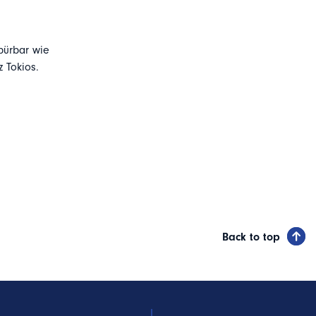
pürbar wie
 Tokios.
Back to top