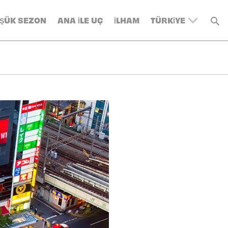
ŞÜK SEZON
ANA ILE UÇ
İLHAM
TÜRKIYE
UNITED KINGDOM
BELGIUM
SWITZERLAND
DENMARK
FRANCE
GERMANY
AUSTRIA
SPAIN
ITALY
SWEDEN