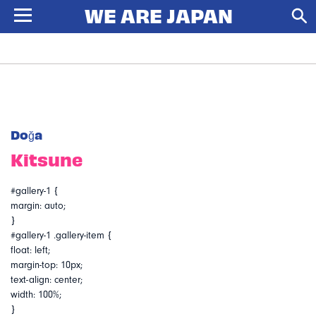
Doğa
Kitsune
#gallery-1 {
margin: auto;
}
#gallery-1 .gallery-item {
float: left;
margin-top: 10px;
text-align: center;
width: 100%;
}