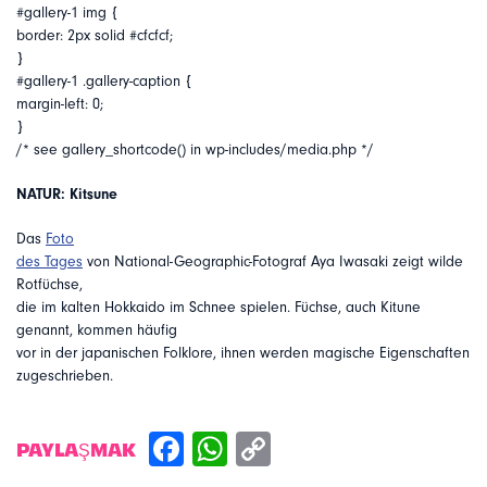
#gallery-1 img {
border: 2px solid #cfcfcf;
}
#gallery-1 .gallery-caption {
margin-left: 0;
}
/* see gallery_shortcode() in wp-includes/media.php */
NATUR: Kitsune
Das
Foto
des Tages
von National-Geographic-Fotograf Aya Iwasaki zeigt wilde
Rotfüchse,
die im kalten Hokkaido im Schnee spielen. Füchse, auch Kitune
genannt, kommen häufig
vor in der japanischen Folklore, ihnen werden magische Eigenschaften
zugeschrieben.
PAYLAŞMAK