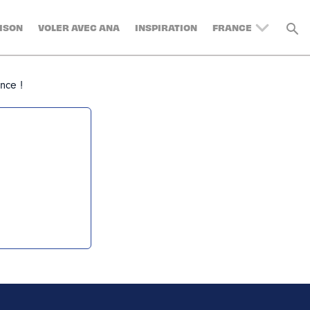
ISON
VOLER AVEC ANA
INSPIRATION
FRANCE
rs est validée !
UNITED KINGDOM
BELGIUM
nce !
SWITZERLAND
DENMARK
GERMANY
AUSTRIA
SPAIN
ITALY
SWEDEN
TURKEY