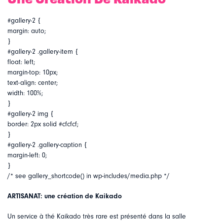
#gallery-2 {
margin: auto;
}
#gallery-2 .gallery-item {
float: left;
margin-top: 10px;
text-align: center;
width: 100%;
}
#gallery-2 img {
border: 2px solid #cfcfcf;
}
#gallery-2 .gallery-caption {
margin-left: 0;
}
/* see gallery_shortcode() in wp-includes/media.php */
ARTISANAT: une création de Kaikado
Un service à thé Kaikado très rare est présenté dans la salle