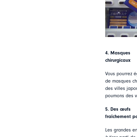
4.
Masques
chirurgicaux
Vous pourrez é
de masques chi
des villes japo
poumons des vir
5.
Des œufs
fraîchement p
Les grandes en