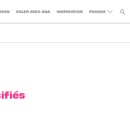
ISON
VOLER AVEC ANA
INSPIRATION
FRANCE
UNITED KINGDOM
BELGIUM
SWITZERLAND
DENMARK
GERMANY
AUSTRIA
SPAIN
ITALY
SWEDEN
ifiés
TURKEY