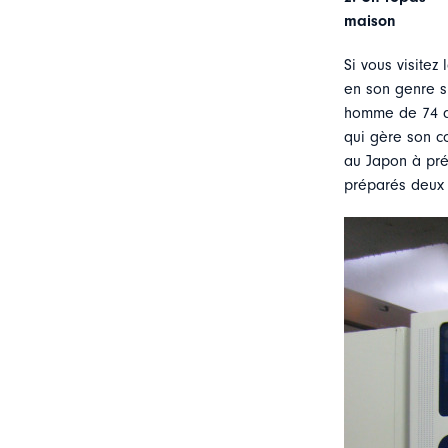
maison
Si vous visitez
en son genre su
homme de 74 an
qui gère son c
au Japon à pré
préparés deux f