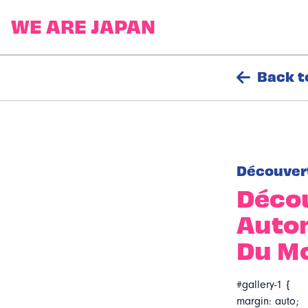
Back t
Découver
Décou
Autom
Du M
#gallery-1 {
margin: auto;