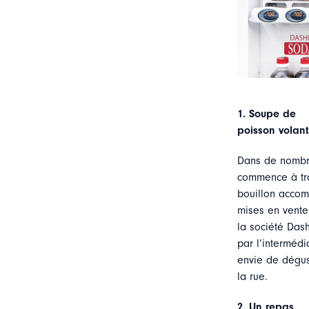
1.
Soupe de
poisson volant
Dans de nombre
commence à tro
bouillon accomp
mises en vente 
la société Das
par l’intermédi
envie de dégust
la rue.
2.
Un repas