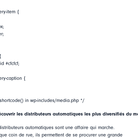
ery-item {
x;
er;
{
d #cfcfcf;
ery-caption {
_shortcode() in wp-includes/media.php */
ouvrir les distributeurs automatiques les plus diversifiés du 
istributeurs automatiques sont une affaire qui marche.
que coin de rue, ils permettent de se procurer une grande