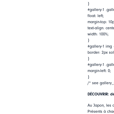
}
#gallery-1 .gall
float: left;
margin-top: 10p
text-align: cent
width: 100%;
}
#gallery-1 img 
border: 2px soli
}
#gallery-1 .gall
margin-left: 0;
}
/* see gallery
DÉCOUVRIR: déc
Au Japon, les d
Présents à cha