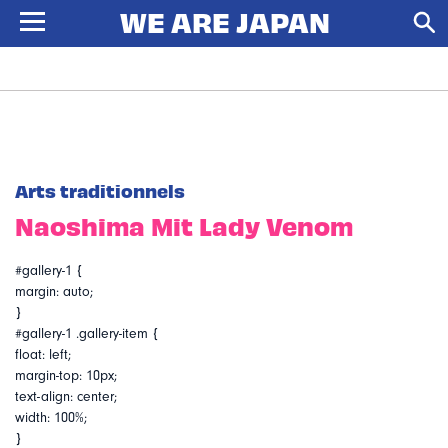
Arts traditionnels
Naoshima Mit Lady Venom
#gallery-1 {
margin: auto;
}
#gallery-1 .gallery-item {
float: left;
margin-top: 10px;
text-align: center;
width: 100%;
}