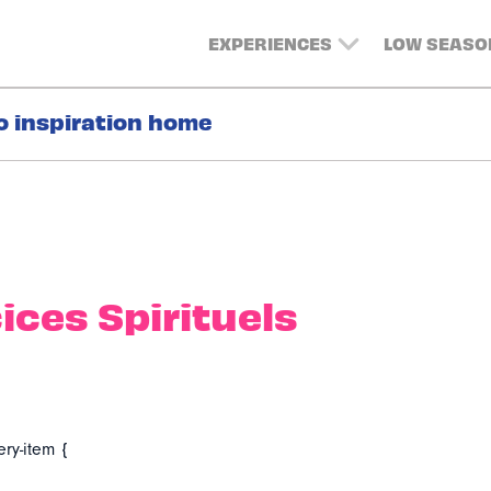
EXPERIENCES
LOW SEASO
o inspiration home
ices Spirituels
ery-item {