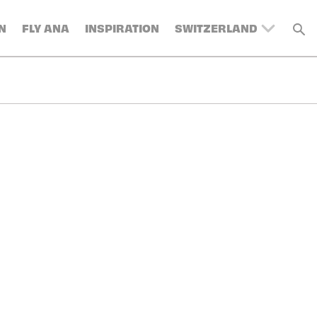
N
FLY ANA
INSPIRATION
SWITZERLAND
UNITED KINGDOM
BELGIUM
DENMARK
FRANCE
GERMANY
AUSTRIA
SPAIN
ITALY
SWEDEN
TURKEY