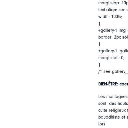
margin-top: 10p
text-align: cent
width: 100%;
}
#gallery-1 img 
border: 2px soli
}
#gallery-1 .gall
margin-left: 0;
}
/* see gallery
BIEN-ÊTRE: exer
Les montagnes 
sont des hauts
culte religieux
bouddhiste et 
lors