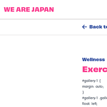
Back t
Wellness
Exerc
#gallery-1 {
margin: auto;
}
#gallery-1 .gall
float: left;