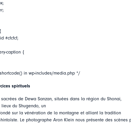
x;
er;
{
d #cfcfcf;
ery-caption {
_shortcode() in wp-includes/media.php */
cices spirituels
sacrées de Dewa Sanzan, situées dans la région du Shonai,
 lieux du Shugendo, un
 fondé sur la vénération de la montagne et alliant la tradition
shintoïste. Le photographe Aron Klein nous présente des scènes