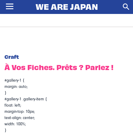
Craft
À Vos Fiches. Prêts ? Parlez !
#gallery-1 {
margin: auto;
}
#gallery-1 .gallery-item {
float: left;
margin-top: 10px;
text-align: center;
width: 100%;
}