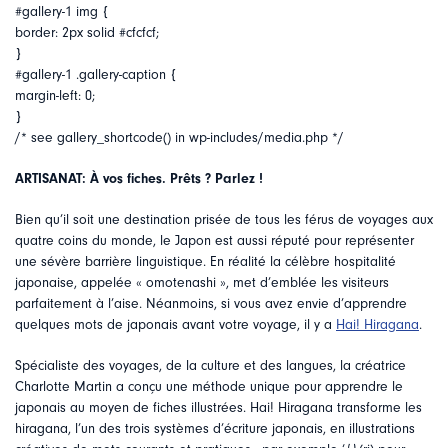
#gallery-1 img {
border: 2px solid #cfcfcf;
}
#gallery-1 .gallery-caption {
margin-left: 0;
}
/* see gallery_shortcode() in wp-includes/media.php */
ARTISANAT: À vos fiches. Prêts ? Parlez !
Bien qu’il soit une destination prisée de tous les férus de voyages aux
quatre coins du monde, le Japon est aussi réputé pour représenter
une sévère barrière linguistique. En réalité la célèbre hospitalité
japonaise, appelée « omotenashi », met d’emblée les visiteurs
parfaitement à l’aise. Néanmoins, si vous avez envie d’apprendre
quelques mots de japonais avant votre voyage, il y a
Hai! Hiragana
.
Spécialiste des voyages, de la culture et des langues, la créatrice
Charlotte Martin a conçu une méthode unique pour apprendre le
japonais au moyen de fiches illustrées. Hai! Hiragana transforme les
hiragana, l’un des trois systèmes d’écriture japonais, en illustrations