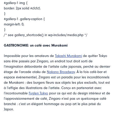
#gallery-1 img {
border: 2px solid #cfcfcf;
}
#gallery-1 .gallery-caption {
margin-left: 0;
}
/* see gallery_shortcode() in wp-includes/media.php */
GASTRONOMIE: un café avec Murakami
Impossible pour les amateurs de
Takashi Murakami
de quitter Tokyo
sans être passés par Zingaro, un endroit tout droit sorti de
l’imagination débordante de l’artiste culte japonais, perché au dernier
étage de l’arcade otaku de
Nakano Broadway
. À la fois café-bar et
espace événementiel, Zingaro est un paradis pour les inconditionnels
de Murakami : des burgers fleurs aux objets les plus exclusifs, tout est
à l’effigie des illustrations de l’artiste. Conçu en partenariat avec
l’incontournable
Fuglen Tokyo
pour ce qui est du design intérieur et de
l’approvisionnement de café, Zingaro n’est pas un quelconque café
branché : c’est un élégant hommage au pop art le plus prisé du
Japon.