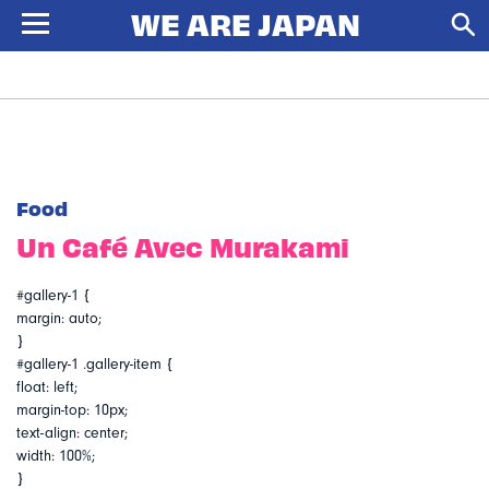
Food
Un Café Avec Murakami
#gallery-1 {
margin: auto;
}
#gallery-1 .gallery-item {
float: left;
margin-top: 10px;
text-align: center;
width: 100%;
}