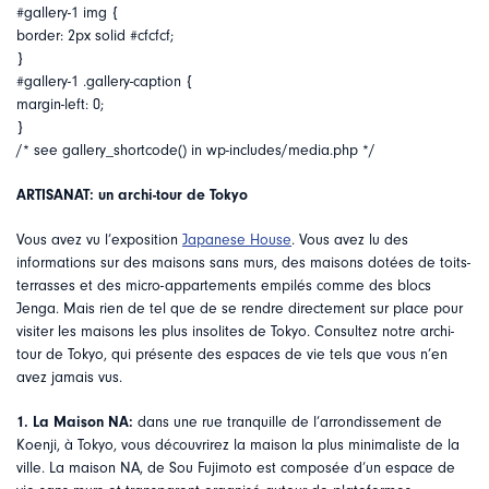
#gallery-1 img {
border: 2px solid #cfcfcf;
}
#gallery-1 .gallery-caption {
margin-left: 0;
}
/* see gallery_shortcode() in wp-includes/media.php */
ARTISANAT: un archi-tour de Tokyo
Vous avez vu l’exposition
Japanese House
. Vous avez lu des
informations sur des maisons sans murs, des maisons dotées de toits-
terrasses et des micro-appartements empilés comme des blocs
Jenga. Mais rien de tel que de se rendre directement sur place pour
visiter les maisons les plus insolites de Tokyo. Consultez notre archi-
tour de Tokyo, qui présente des espaces de vie tels que vous n’en
avez jamais vus.
1. La Maison NA:
dans une rue tranquille de l’arrondissement de
Koenji, à Tokyo, vous découvrirez la maison la plus minimaliste de la
ville. La maison NA, de Sou Fujimoto est composée d’un espace de