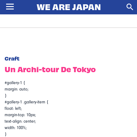
Craft
Un Archi-tour De Tokyo
#gallery-1 {
margin: auto;
}
#gallery-1 .gallery-item {
float: left;
margin-top: 10px;
text-align: center;
width: 100%;
}