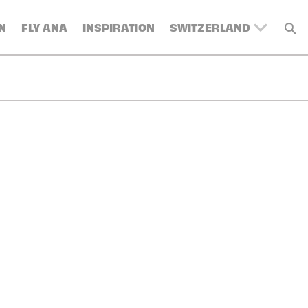
N
FLY ANA
INSPIRATION
SWITZERLAND
UNITED KINGDOM
BELGIUM
DENMARK
FRANCE
GERMANY
AUSTRIA
SPAIN
ITALY
SWEDEN
TURKEY