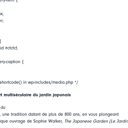
ery-item {
x;
er;
{
d #cfcfcf;
ery-caption {
_shortcode() in wp-includes/media.php */
rt multiséculaire du jardin japonais
 du
, une tradition datant de plus de 800 ans, en vous plongeant
fique ouvrage de Sophie Walker,
The Japanese Garden (Le Jardin