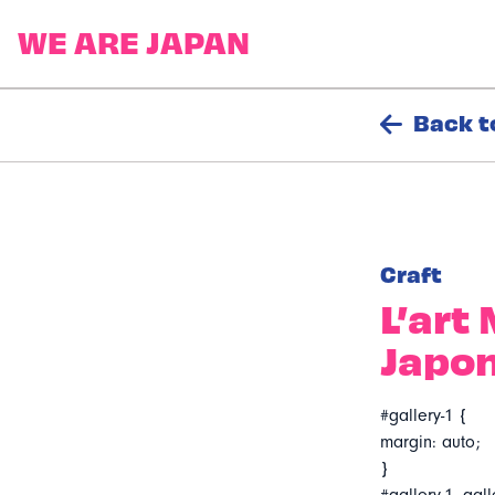
Back t
Craft
L’art
Japon
#gallery-1 {
margin: auto;
}