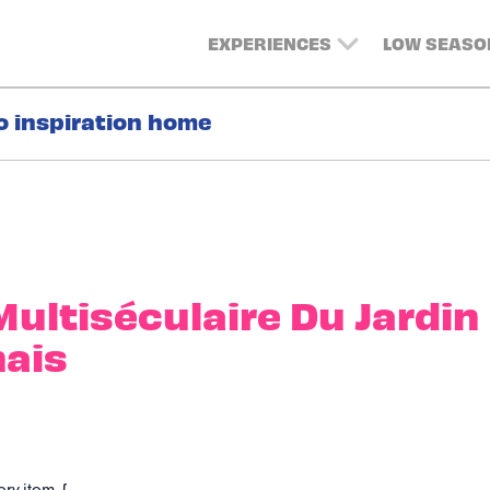
EXPERIENCES
LOW SEASO
o inspiration home
 Multiséculaire Du Jardin
ais