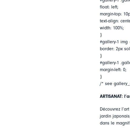
#gallery-1 .gall
float: left;
margin-top: 10p
text-align: cent
width: 100%;
}
#gallery-1 img 
border: 2px soli
}
#gallery-1 .gall
margin-left: 0;
}
/* see gallery
ARTISANAT: l’a
Découvrez l’art
jardin japonais
dans le magni